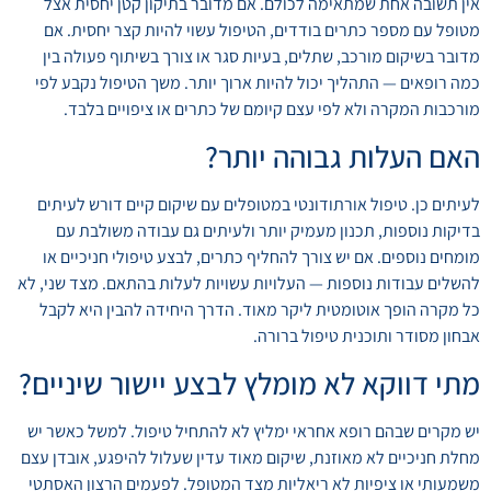
אין תשובה אחת שמתאימה לכולם. אם מדובר בתיקון קטן יחסית אצל
מטופל עם מספר כתרים בודדים, הטיפול עשוי להיות קצר יחסית. אם
מדובר בשיקום מורכב, שתלים, בעיות סגר או צורך בשיתוף פעולה בין
כמה רופאים — התהליך יכול להיות ארוך יותר. משך הטיפול נקבע לפי
מורכבות המקרה ולא לפי עצם קיומם של כתרים או ציפויים בלבד.
האם העלות גבוהה יותר?
לעיתים כן. טיפול אורתודונטי במטופלים עם שיקום קיים דורש לעיתים
בדיקות נוספות, תכנון מעמיק יותר ולעיתים גם עבודה משולבת עם
מומחים נוספים. אם יש צורך להחליף כתרים, לבצע טיפולי חניכיים או
להשלים עבודות נוספות — העלויות עשויות לעלות בהתאם. מצד שני, לא
כל מקרה הופך אוטומטית ליקר מאוד. הדרך היחידה להבין היא לקבל
אבחון מסודר ותוכנית טיפול ברורה.
מתי דווקא לא מומלץ לבצע יישור שיניים?
יש מקרים שבהם רופא אחראי ימליץ לא להתחיל טיפול. למשל כאשר יש
מחלת חניכיים לא מאוזנת, שיקום מאוד עדין שעלול להיפגע, אובדן עצם
משמעותי או ציפיות לא ריאליות מצד המטופל. לפעמים הרצון האסתטי