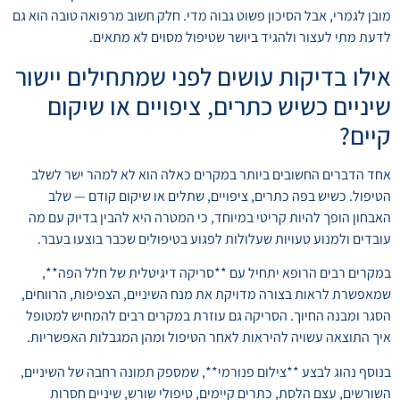
מובן לגמרי, אבל הסיכון פשוט גבוה מדי. חלק חשוב מרפואה טובה הוא גם
לדעת מתי לעצור ולהגיד ביושר שטיפול מסוים לא מתאים.
אילו בדיקות עושים לפני שמתחילים יישור
שיניים כשיש כתרים, ציפויים או שיקום
קיים?
אחד הדברים החשובים ביותר במקרים כאלה הוא לא למהר ישר לשלב
הטיפול. כשיש בפה כתרים, ציפויים, שתלים או שיקום קודם — שלב
האבחון הופך להיות קריטי במיוחד, כי המטרה היא להבין בדיוק עם מה
עובדים ולמנוע טעויות שעלולות לפגוע בטיפולים שכבר בוצעו בעבר.
במקרים רבים הרופא יתחיל עם **סריקה דיגיטלית של חלל הפה**,
שמאפשרת לראות בצורה מדויקת את מנח השיניים, הצפיפות, הרווחים,
הסגר ומבנה החיוך. הסריקה גם עוזרת במקרים רבים להמחיש למטופל
איך התוצאה עשויה להיראות לאחר הטיפול ומהן המגבלות האפשריות.
בנוסף נהוג לבצע **צילום פנורמי**, שמספק תמונה רחבה של השיניים,
השורשים, עצם הלסת, כתרים קיימים, טיפולי שורש, שיניים חסרות