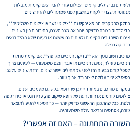
ולעיתים גם שתלים קיימים. הצילום עוזר להבין האם קיימות מגבלות
אנטומיות שצריך לקחת בחשבון לפני שמתחילים להזיז שיניים.
בחלק מהמקרים הרופא יבקש גם **צילומי נשך או צילומים משלימים**,
כדי לבדוק בצורה מדויקת יותר את מצב העצם, החיבורים בין השיניים,
איכות השחזורים הקיימים ולעיתים גם עששת או בעיות שלא תמיד רואים
בבדיקה רגילה.
מרכיב חשוב נוסף הוא **בדיקת חניכיים מקיפה**. אם קיימת מחלת
חניכיים פעילה, נסיגת חניכיים או אובדן עצם משמעותי — לעיתים צריך
לטפל קודם בבעיה הזו לפני שמתחילים יישור שיניים. הזזת שיניים על גבי
בסיס לא יציב עלולה ליצור נזק ארוך טווח.
במקרים מורכבים במיוחד ייתכן שהרופא יבקש גם מסמכים ישנים,
צילומים קודמים או חוות דעת של רופא שיקום פה, פריודונט או כירורג פה
ולסת. ככל שהתכנון הראשוני מדויק יותר — כך הסיכוי להגיע לתוצאה
טובה, אסתטית ובריאה עולה משמעותית.
השורה התחתונה – האם זה אפשרי?