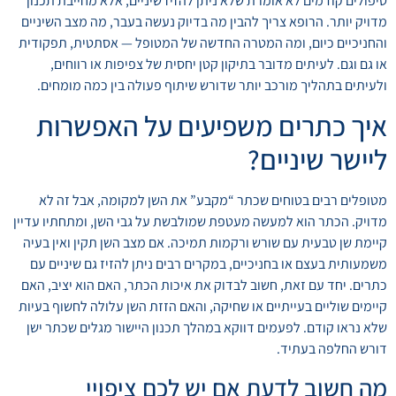
טיפולים קודמים לא אומרת שלא ניתן להזיז שיניים, אלא מחייבת תכנון
מדויק יותר. הרופא צריך להבין מה בדיוק נעשה בעבר, מה מצב השיניים
והחניכיים כיום, ומה המטרה החדשה של המטופל — אסתטית, תפקודית
או גם וגם. לעיתים מדובר בתיקון קטן יחסית של צפיפות או רווחים,
ולעיתים בתהליך מורכב יותר שדורש שיתוף פעולה בין כמה מומחים.
איך כתרים משפיעים על האפשרות
ליישר שיניים?
מטופלים רבים בטוחים שכתר “מקבע” את השן למקומה, אבל זה לא
מדויק. הכתר הוא למעשה מעטפת שמולבשת על גבי השן, ומתחתיו עדיין
קיימת שן טבעית עם שורש ורקמות תמיכה. אם מצב השן תקין ואין בעיה
משמעותית בעצם או בחניכיים, במקרים רבים ניתן להזיז גם שיניים עם
כתרים. יחד עם זאת, חשוב לבדוק את איכות הכתר, האם הוא יציב, האם
קיימים שוליים בעייתיים או שחיקה, והאם הזזת השן עלולה לחשוף בעיות
שלא נראו קודם. לפעמים דווקא במהלך תכנון היישור מגלים שכתר ישן
דורש החלפה בעתיד.
מה חשוב לדעת אם יש לכם ציפויי