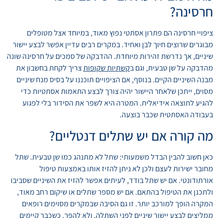
חרסינה?
ציפויי חרסינה הם פתרון אסתטי נפוץ מאוד, במיוחד אצל מטופלים
מבוגרים שרוצים חיוך לבן ואחיד. במקרים רבים עדיין אפשר לבצע יישור
שיניים, אך נדרשת זהירות מיוחדת. ההדבקה של סמכים על חרסינה שונה
מהדבקה על שן טבעית, וגם ב
קשתיות שקופות
צריך לקחת בחשבון את
מבנה השיניים הקיים. בנוסף, אם הציפויים תוכננו על בסיס מנח שיניים
מסוים, ייתכן שלאחר היישור יהיה צורך לבצע התאמות אסתטיות כדי
להגיע לתוצאה אידיאלית. המטרה היא לשפר את הסידור בלי לפגוע
בעבודה האסתטית שכבר בוצעה.
מה קורה אם יש שתלים דנטליים?
כאן חשוב להבין הבדל משמעותי: שתל לא מתנהג כמו שן טבעית. שתל
מחובר ישירות לעצם ולכן לא ניתן להזיז אותו באמצעות טיפול
אורתודונטי. אם יש שתל בודד, לעיתים אפשר להזיז את השיניים שסביבו
ולתכנן את הטיפול בהתאם. אם יש מספר שתלים או שיקום רחב מאוד,
המקרה הופך למורכב יותר. זו גם הסיבה שבמקרים מסוימים רופאים
ממליצים לבצע יישור שיניים לפני השתלה, ולא להפך. כשכבר קיימים