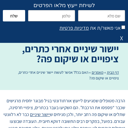
לשיחת ייעוץ מלאו הפרטים
שלח
פתח סרגל נגישות
הוראות טיפול והנחיות
אני מאשר/ת את
מדיניות פרטיות
האם בכלל אפשר לעשות
X
יישור שיניים אחרי כתרים,
ציפויים או שיקום פה?
דף הבית
»
מאמרים
»
האם בכלל אפשר לעשות יישור שיניים אחרי כתרים,
ציפויים או שיקום פה?
הרבה מטופלים שמגיעים לייעוץ אורתודונטי בגיל מבוגר יחסית מרגישים
שכבר “פספסו את הרכבת”. הם השקיעו בעבר בכתרים, ציפויי חרסינה,
שתלים או שיקום פה רחב יותר, ולכן מניחים ש
יישור שיניים
כבר לא רלוונטי
עבורם. בפועל, במקרים רבים התשובה דווקא חיובית. העובדה שבוצעו