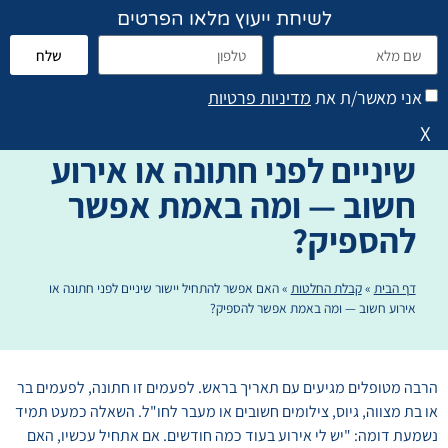
לשיחת ייעוץ מלאו הפרטים
שלח
פתח סרגל נגישות
הוראות טיפול והנחיות
אני מאשר/ת את
מדיניות פרטיות
האם אפשר להתחיל יישור
X
שיניים לפני חתונה או אירוע
חשוב — ומה באמת אפשר
להספיק?
דף הבית
»
קבלת החלטות
»
האם אפשר להתחיל יישור שיניים לפני חתונה או
אירוע חשוב — ומה באמת אפשר להספיק?
הרבה מטופלים מגיעים עם תאריך בראש. לפעמים זו חתונה, לפעמים בר
או בת מצווה, גיוס, צילומים חשובים או מעבר לחו"ל. השאלה כמעט תמיד
נשמעת דומה: "יש לי אירוע בעוד כמה חודשים. אם אתחיל עכשיו, האם