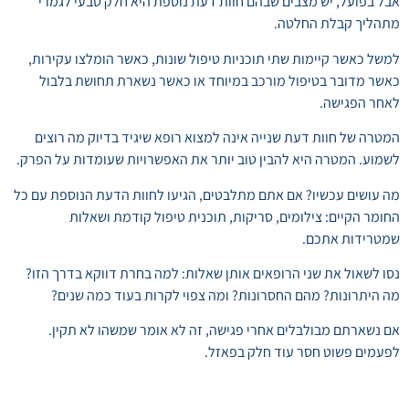
אבל בפועל, יש מצבים שבהם חוות דעת נוספת היא חלק טבעי לגמרי
מתהליך קבלת החלטה.
למשל כאשר קיימות שתי תוכניות טיפול שונות, כאשר הומלצו עקירות,
כאשר מדובר בטיפול מורכב במיוחד או כאשר נשארת תחושת בלבול
לאחר הפגישה.
המטרה של חוות דעת שנייה אינה למצוא רופא שיגיד בדיוק מה רוצים
לשמוע. המטרה היא להבין טוב יותר את האפשרויות שעומדות על הפרק.
מה עושים עכשיו? אם אתם מתלבטים, הגיעו לחוות הדעת הנוספת עם כל
החומר הקיים: צילומים, סריקות, תוכנית טיפול קודמת ושאלות
שמטרידות אתכם.
נסו לשאול את שני הרופאים אותן שאלות: למה בחרת דווקא בדרך הזו?
מה היתרונות? מהם החסרונות? ומה צפוי לקרות בעוד כמה שנים?
אם נשארתם מבולבלים אחרי פגישה, זה לא אומר שמשהו לא תקין.
לפעמים פשוט חסר עוד חלק בפאזל.