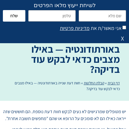
לשיחת ייעוץ מלאו הפרטים
שלח
פתח סרגל נגישות
הוראות טיפול והנחיות
אני מאשר/ת את
מדיניות פרטיות
חוות דעת שנייה
X
באורתודונטיה — באילו
מצבים כדאי לבקש עוד
בדיקה?
דף הבית
»
קבלת החלטות
»
חוות דעת שנייה באורתודונטיה — באילו מצבים
כדאי לבקש עוד בדיקה?
יש מטופלים שמרגישים לא נעים לבקש חוות דעת נוספת. הם חוששים שזה
ייראה כאילו הם לא סומכים על הרופא או שהם "מחפשים תשובה אחרת".