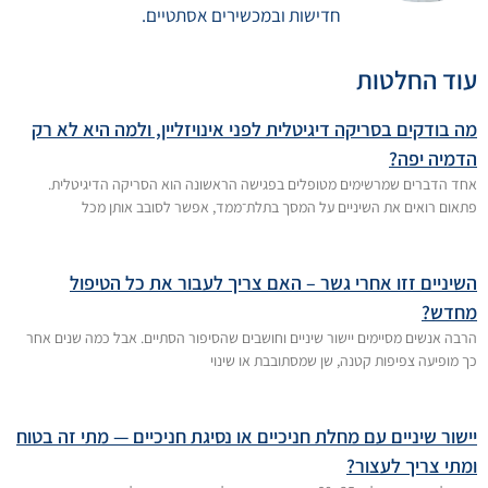
חדישות ובמכשירים אסתטיים.
עוד החלטות
מה בודקים בסריקה דיגיטלית לפני אינויזליין, ולמה היא לא רק
הדמיה יפה?
אחד הדברים שמרשימים מטופלים בפגישה הראשונה הוא הסריקה הדיגיטלית.
פתאום רואים את השיניים על המסך בתלת־ממד, אפשר לסובב אותן מכל
השיניים זזו אחרי גשר – האם צריך לעבור את כל הטיפול
מחדש?
הרבה אנשים מסיימים יישור שיניים וחושבים שהסיפור הסתיים. אבל כמה שנים אחר
כך מופיעה צפיפות קטנה, שן שמסתובבת או שינוי
יישור שיניים עם מחלת חניכיים או נסיגת חניכיים — מתי זה בטוח
ומתי צריך לעצור?