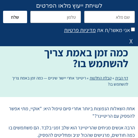
לשיחת ייעוץ מלאו הפרטים
שלח
פתח סרגל נגישות
הוראות טיפול והנחיות
אני מאשר/ת את
מדיניות פרטיות
ריטיינר אחרי יישור שיניים —
X
כמה זמן באמת צריך
להשתמש בו?
דף הבית
»
קבלת החלטות
»
ריטיינר אחרי יישור שיניים — כמה זמן באמת צריך
להשתמש בו?
אחת השאלות הנפוצות ביותר אחרי סיום טיפול היא: "אוקיי, מתי אפשר
להפסיק עם הריטיינר?"
הרבה אנשים מניחים שהריטיינר הוא שלב זמני בלבד. הם משתמשים בו
כמה חודשים, מרגישים שהכול יציב ומחליטים להפסיק.