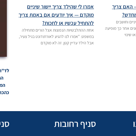
– האם צריך
אמרו לי שהילד צריך יישור שיניים
מחדש?
מוקדם — איך יודעים אם באמת צריך
יים וחושבים
להתחיל עכשיו או לחכות?
נים אחר כך מופיעה
אחת ההתלבטויות הנפוצות אצל הורים מתחילה
 שינוי
במשפט: "אמרו לנו להגיע לאורתודונט בגיל צעיר,
אבל הילד עדיין קטן. זה לא מוקדם
הה
המו
כהכרה
סניף רחובות
סני