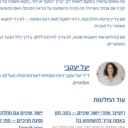
מה עושים עכשיו? במקום לשאול רק "צריך לעקור או לא", בקשו תשובה על
יקרה אם אבחר בשנייה? מה תהיה ההשפעה על מראה הפנים? האם התוצאה צפ
אם עדיין קיימת התלבטות, כדאי לשקול חוות דעת נוספת — לא כדי למצוא מי
מאחורי כל תוכנית.
אם קיבלתם שתי תשובות שונות, לא צריך להיכנס ללחץ. בדרך כלל הצעד הב
האפשריים.
יעל יעקבי
ד”ר
אסתטיים.
עוד החלטות
ריטיינר אחרי יישור שיניים — כמה זמן
יישור שיניים עם מחלת 
באמת צריך להשתמש בו?
נסיגת חניכיים — מתי ז
אחת השאלות הנפוצות ביותר אחרי סיום טיפול היא:
צריך לעצור?