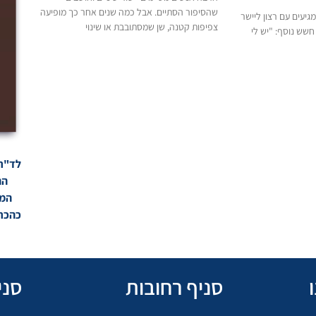
שהסיפור הסתיים. אבל כמה שנים אחר כך מופיעה
ופלים רבים בגילאי 35–60 מגיעים עם רצון ליישר
צפיפות קטנה, שן שמסתובבת או שינוי
חשש נוסף: "יש לי
הה
המו
כהכרה
סניף רחובות
סני