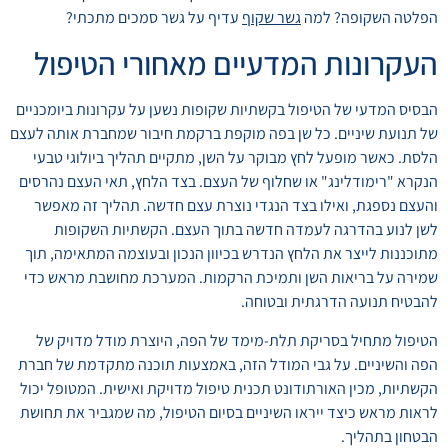
הפלטה השקופה? למה
גשר שקוף
עדיף על גשר סמכים מתכתי?
העקרונות המדעיים מאחורי הטיפול
הבסיס המדעי של הטיפול בקשתיות שקופות נשען על עקרונות ביומכניים
של תנועת שיניים. כל שן בפה מוקפת ברקמת חיבור שמחברת אותה לעצם
הלסת. כאשר מופעל לחץ מבוקר על השן, מתקיים תהליך ביולוגי טבעי
הנקרא "רימודלינג" או שחלוף של העצם. בצד הלחץ, תאי העצם נהרסים
והעצם נספגת, ואילו בצד הנגדי נוצרת עצם חדשה. תהליך זה מאפשר
לשן לנוע בהדרגה לעמדה חדשה בתוך העצם. הקשתיות השקופות
מתוכננות לייצר את הלחץ הנדרש בכיוון הנכון ובעוצמה המתאימה, תוך
שמירה על בריאות השן ותמיכת הרקמות. המערכת מחושבת מראש כדי
להבטיח תנועה הדרגתית ובטוחה.
הטיפול מתחיל בסריקת תלת-מימד של הפה, היוצרת מודל מדויק של
הפה והשיניים. על גבי המודל הזה, באמצעות תוכנה מתקדמת של חברת
הקשתיות, מכין האורתודונט תכנית טיפול מדויקת ואישית. המטופל יכול
לראות מראש כיצד ייראו השיניים בסיום הטיפול, מה שמגביר את תחושת
הבטחון בתהליך.