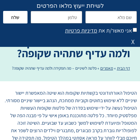
לשיחת ייעוץ מלאו הפרטים
שלח
פתח סרגל נגישות
הוראות טיפול והנחיות
אני מאשר/ת את
מדיניות פרטיות
פלטה לשיניים – מה תפקידה
X
ולמה עדיף שתהיה שקופה?
דף הבית
»
מאמרים
»
פלטה לשיניים – מה תפקידה ולמה עדיף שתהיה שקופה?
הטיפול האורתודונטי בקשתיות שקופות הוא שיטה המאפשרת יישור
שיניים ללא שימוש בחוטים וקוביות ממתכת, הנהוג ביישור שיניים מסורתי.
הטיפול נעשה על ידי שימוש בסדרה של פלטות שקופות העשויות
מפלסטיק מיוחד. כל פלטה מתוכננת באופן אישי על פי מבנה הפה של
המטופל ומיועדת לשימוש למשך כשבוע עד שבועיים. השיטה זוכה
לפופולריות גוברת בקרב מבוגרים ,מתבגרים וילדים הרוצים לשפר את
חיוכם מבלי לוותר על מראה אסתטי במהלך הטיפול. מה תפקידה של