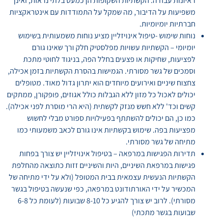
ראיונות עבודה. הקשתיות השקופות הן כמעט בלתי נראות, ואינן
משפיעות על הדיבור, מה שמקל על התמודדות עם אינטראקציות
חברתיות יומיומיות.
נוחות שימוש -טיפול אינויזליין מציע נוחות משמעותית בשימוש
יומיומי – הקשתיות עשויות מפלסטיק חלק ורך שאינו גורם
לפציעות, שחיקות או פצעים בחלל הפה, בניגוד לחוטי מתכת
וסמכים של גשר מסורתי. הגמישות בהסרת הקשתיות בזמן אכילה,
צחצוח שיניים ואירועים מיוחדים הוא יתרון גדול מאוד. מטופלים
יכולים לאכול כל מזון ללא הגבלות כולל אגוזים, פופקורן, ממתקים
קשים וכד' ללא חשש מנזק לקשתית (היא הרי מוסרת לפני אכילה).
כמו כן, הם יכולים להשתתף בפעילויות ספורט מבלי לחשוש
מפציעות בפה. שימוש בקשתיות אינו גורם לכאב משמעותי כמו
מתיחה של גשר מסורתי.
תדירות הפגישות במרפאה – בטיפול אינויזליין יש צורך בפחות
פגישות במרפאת השיניים, היות והשיניים זזות כתוצאה מהחלפת
הקשתיות הנעשית עצמאית בבית המטופל (ולא על ידי מתיחה של
המכשיר על ידי האורתודונט במרפאה, כפי שנעשה בטיפול בגשר
מסורתי). לרוב יש צורך להגיע כל 8-10 שבועות (לעומת כל 6-8
שבועות בגשר מתכתי)