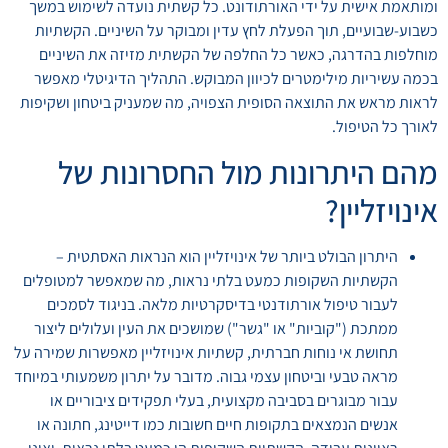
ומותאמת אישית על ידי האורתודונט. כל קשתית נועדה לשימוש במשך
כשבוע-שבועיים, תוך הפעלת לחץ עדין ומבוקר על השיניים. הקשתיות
מוחלפות בהדרגה, כאשר כל החלפה של הקשתית מזיזה את השיניים
בכמה עשיריות מילימטרים לכיוון המבוקש. התהליך הדיגיטלי מאפשר
לראות מראש את התוצאה הסופית הצפויה, מה שמעניק ביטחון ושקיפות
לאורך כל הטיפול.
מהם היתרונות מול החסרונות של
אינויזליין?
היתרון הבולט ביותר של אינויזליין הוא הנראות האסתטית –
הקשתיות השקופות כמעט בלתי נראות, מה שמאפשר למטופלים
לעבור טיפול אורתודנטי בדיסקרטיות מלאה. בניגוד לסמכים
ממתכת ("קוביות" או "גשר") שמושכים את העין ועלולים ליצור
תחושת אי נוחות חברתית, קשתיות אינויזליין מאפשרות שמירה על
מראה טבעי וביטחון עצמי גבוה. מדובר על יתרון משמעותי במיוחד
עבור מבוגרים בסביבה מקצועית, בעלי תפקידים ציבוריים או
אנשים הנמצאים בתקופות חיים חשובות כמו דייטינג, חתונה או