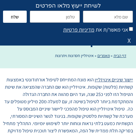
לשיחת ייעוץ מלאו הפרטים
שלח
פתח סרגל נגישות
הוראות טיפול והנחיות
אני מאשר/ת את
מדיניות פרטיות
אינויזליין חסרונות ויתרונות
X
דף הבית
»
מאמרים
»
אינויזליין חסרונות ויתרונות
יישור שיניים אינויזליין
הוא מונח המתייחס לטיפול אורתודונטי באמצעות
קשתיות (פלטות) שקופות. אינויזליין הוא שם החברה שהמציאה את שיטת
הטיפול הזו לפני כ25 שנה, ועד היום מהווה את החברה הגדולה
והמתקדמת ביותר לטיפול בשיטה זו, עם למעלה מ20 מיליון מטופלים עד
כה. טיפול אינויזליין הוא טיפול מהפכני ליישור שיניים המבוסס על
מערכת של קשתיות פלסטיק שקופות. בניגוד לגשר השיניים המסורתי,
הקשתיות כמעט בלתי נראות ונוחות יותר לשימוש יומיומי. התהליך מתחיל
בסריקה תלת ממדית של הפה, המאפשרת ליצור תוכנית טיפול מדויקת